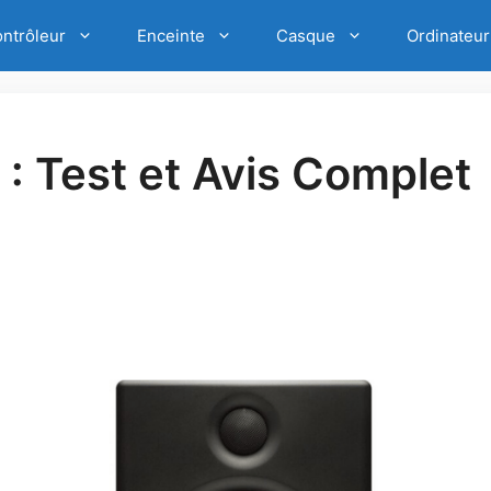
e mixage pour enfant est à moins de 100€ ! 🔥
PROF
ntrôleur
Enceinte
Casque
Ordinateur
 : Test et Avis Complet