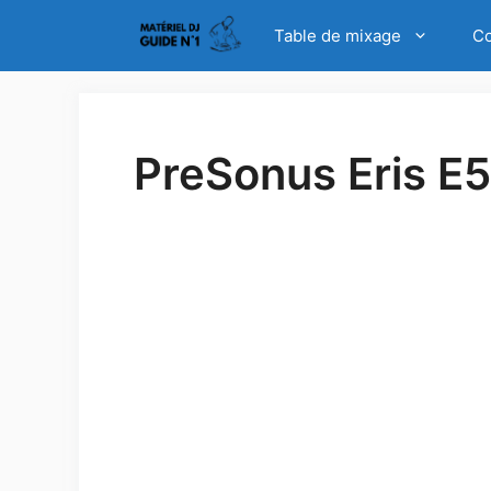
Aller
La meilleure table d
Table de mixage
Co
au
contenu
PreSonus Eris E5