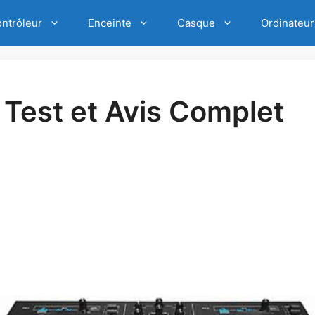
e mixage pour enfant est à moins de 100€ ! 🔥
PROF
ntrôleur
Enceinte
Casque
Ordinateur
 Test et Avis Complet