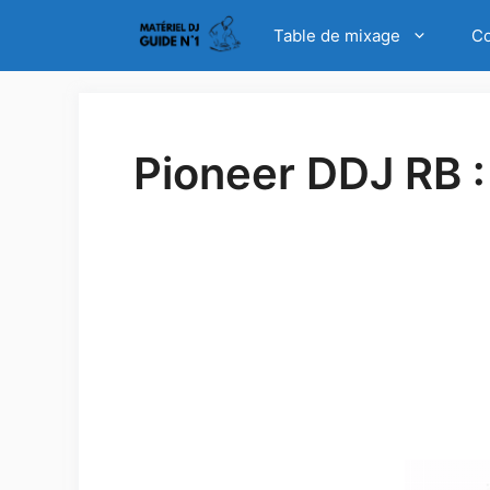
Aller
La meilleure table d
Table de mixage
Co
au
contenu
Pioneer DDJ RB :